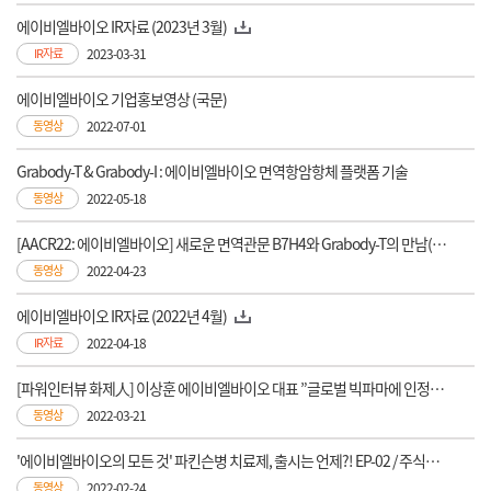
에이비엘바이오 IR자료 (2023년 3월)
IR자료
2023-03-31
에이비엘바이오 기업홍보영상 (국문)
동영상
2022-07-01
Grabody-T & Grabody-I : 에이비엘바이오 면역항암항체 플랫폼 기술
동영상
2022-05-18
[AACR22: 에이비엘바이오] 새로운 면역관문 B7H4와 Grabody-T의 만남(ABL103)
동영상
2022-04-23
에이비엘바이오 IR자료 (2022년 4월)
IR자료
2022-04-18
[파워인터뷰 화제人] 이상훈 에이비엘바이오 대표 ”글로벌 빅파마에 인정받은 플랫폼 통해 새로운 기술이전에 도전" / 머니투데이방송
동영상
2022-03-21
'에이비엘바이오의 모든 것' 파킨슨병 치료제, 출시는 언제?! EP-02 / 주식초등학교
동영상
2022-02-24