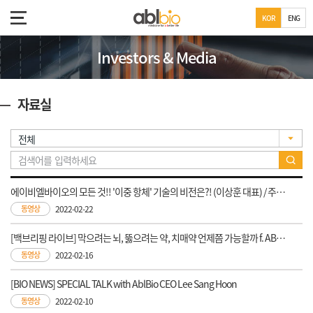
KOR
ENG
Investors & Media
자료실
에이비엘바이오의 모든 것!! '이중 항체' 기술의 비전은?! (이상훈 대표) / 주식초등학교
동영상
2022-02-22
[백브리핑 라이브] 막으려는 뇌, 뚫으려는 약, 치매약 언제쯤 가능할까 f. ABL바이오 이상훈 대표
동영상
2022-02-16
[BIO NEWS] SPECIAL TALK with AblBio CEO Lee Sang Hoon
동영상
2022-02-10