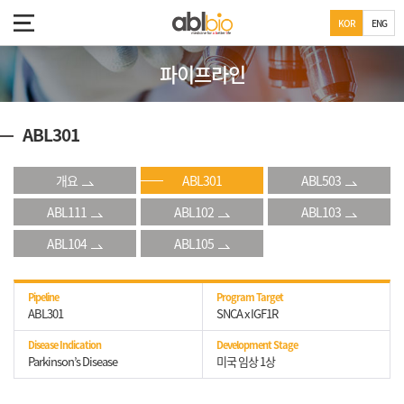
KOR
ENG
파이프라인
ABL301
개요
ABL301
ABL503
ABL111
ABL102
ABL103
ABL104
ABL105
Pipeline
Program Target
ABL301
SNCA x IGF1R
Disease Indication
Development Stage
Parkinson’s Disease
미국 임상 1상