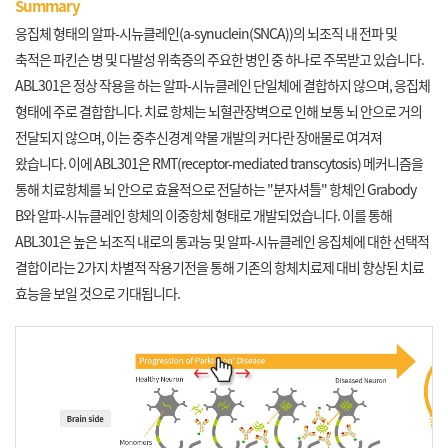
Summary
응집체 형태의 알파-시뉴클레인(a-synuclein(SNCA))의 뇌조직 내 전파 및
축적은 파킨슨 병 및 다발성 위축증의 주요한 병인 중 하나로 주목받고 있습니다.
ABL301은 정상 작용을 하는 알파-시뉴클레인 단일체에 결합하지 않으며, 응집체
형태에 주로 결합합니다. 치료 항체는 뇌혈관장벽으로 인해 보통 뇌 안으로 거의
전달되지 않으며, 이는 중추신경계 약물 개발의 커다란 장애물로 여겨져
왔습니다. 이에 ABL301은 RMT(receptor-mediated transcytosis) 메커니즘을
통해 치료항체를 뇌 안으로 효율적으로 전달하는 "분자셔틀" 항체인 Grabody
B와 알파-시뉴클레인 항체의 이중항체 형태로 개발되었습니다. 이를 통해
ABL301은 높은 뇌조직 내로의 통과능 및 알파-시뉴클레인 응집체에 대한 선택적
결합이라는 2가지 차별적 작용기전을 통해 기존의 항체치료제 대비 향상된 치료
효능을 보일 것으로 기대됩니다.